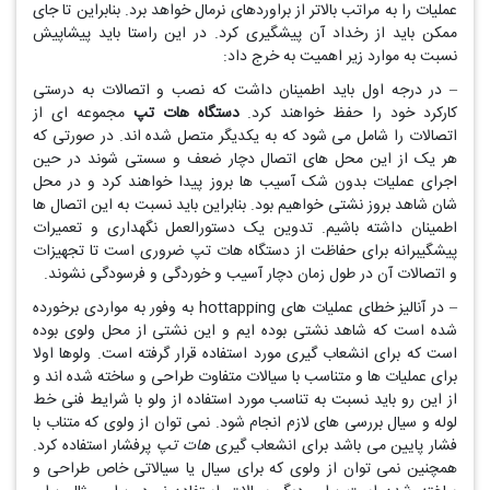
عملیات را به مراتب بالاتر از براوردهای نرمال خواهد برد. بنابراین تا جای
ممکن باید از رخداد آن پیشگیری کرد. در این راستا باید پیشاپیش
نسبت به موارد زیر اهمیت به خرج داد:
– در درجه اول باید اطمینان داشت که نصب و اتصالات به درستی
کارکرد خود را حفظ خواهند کرد.
دستگاه هات تپ
مجموعه ای از
اتصالات را شامل می شود که به یکدیگر متصل شده اند. در صورتی که
هر یک از این محل های اتصال دچار ضعف و سستی شوند در حین
اجرای عملیات بدون شک آسیب ها بروز پیدا خواهند کرد و در محل
شان شاهد بروز نشتی خواهیم بود. بنابراین باید نسبت به این اتصال ها
اطمینان داشته باشیم. تدوین یک دستورالعمل نگهداری و تعمیرات
پیشگیبرانه برای حفاظت از دستگاه هات تپ ضروری است تا تجهیزات
و اتصالات آن در طول زمان دچار آسیب و خوردگی و فرسودگی نشوند.
– در آنالیز خطای عملیات های hottapping به وفور به مواردی برخورده
شده است که شاهد نشتی بوده ایم و این نشتی از محل ولوی بوده
است که برای انشعاب گیری مورد استفاده قرار گرفته است. ولوها اولا
برای عملیات ها و متناسب با سیالات متفاوت طراحی و ساخته شده اند و
از این رو باید نسبت به تناسب مورد استفاده از ولو با شرایط فنی خط
لوله و سیال بررسی های لازم انجام شود. نمی توان از ولوی که متناب با
فشار پایین می باشد برای انشعاب گیری
هات تپ
پرفشار استفاده کرد.
همچنین نمی توان از ولوی که برای سیال یا سیالاتی خاص طراحی و