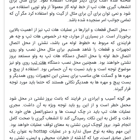
ساخته شده است برای دیگر سیالات استفاده نمود. برای مثال برای
انشعاب گیری هات تپ از خط لوله گاز معمولاً از ولو توپی استفاده می
شود و نمی توان برای آن برای مثال از گیت ولو استفاده کرد مگر آن که
تمامی جوانب امر سنجیده شده باشد.
– محل اتصال قطعات و ابزارها در عملیات هات تپ نیز از اهمیت بالایی
برخوردار است. در بسیاری از موارد، چه در خصوص هات تپ و چه هر
فرایندی که مربوط به خطوط لوله می باشد، نشتی از محل اتصال
تجهیزات و قطعات را شاهد هستیم. برای مثال محل نصب ولو روی
اتصال خط لوله یا محل اتصال دستگاه هات تپ به ولو مستعد بروز
نشتی خواهند بود. همچنین محل نصب دستگاه
هات تپ
روی ولو نیز
موضوع توجه است و باید نسبت به آن حساس بود. استفاده از پیچ و
مهره ها و گسکت های مناسب برای بستن این تجهیزات روی همدیگر و
بست پیچ و مهره ها به همدیگر نکاتی هستند که حتما باید مورد توجه
قرار گیرند.
هر گونه آسیب و ایرادی در فرایند که باعث بروز نشتی در محل شود
محمل خطر است و از این رو باید توجه ویژه به آن داشت. مجری
عملیات هات تپ باید در چک لیست ها و دستورالعمل های خود به
دقت و کامل به این نکات رسیدگی کند تا انشعاب گیری با صحت کامل
انجام شود. بروز کوچک ترین نشتی به معنای توقف عملیات خواهد بود.
این مهم ربطه به نوع سیال ندارد و در عملیات hottap به عنوان یک
اصل صادق است، چرا که گذشته از خطرات محیطی و ایمنی، نشتی به