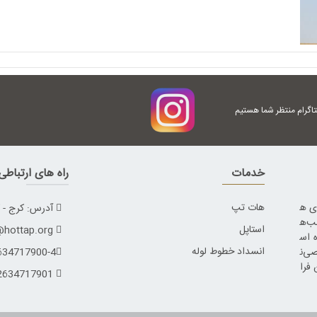
تاگرام منتظر شما هستیم
خدمات
راه های ارتباط
ای ه
هات تپ
آدرس: کرج - کمال
ب‌ه
استاپل
info@hottap.org
 اس
انسداد خطوط لوله
اقصی‌ن
634717900-4
 فرا
02634717901