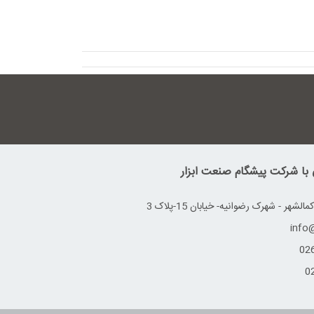
ی با شرکت پیشگام صنعت ابزار
شهر - شهرک رضوانیه- خیابان 15-پلاک 3
02