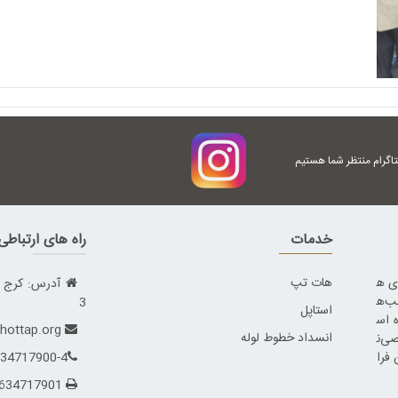
تاگرام منتظر شما هستیم
خدمات
راه های ارتباط
ای ه
هات تپ
ب‌ه
3
استاپل
 اس
info@hottap.org
انسداد خطوط لوله
اقصی‌ن
 فرا
34717900-4
02634717901