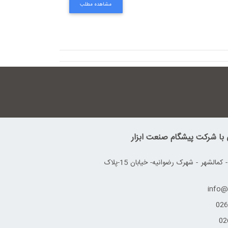
مشاهده مطلب
ی با شرکت پیشگام صنعت ابزار
آدرس: کرج - کمالشهر - شهرک رضوانیه- خیابان 15-پلاک
026