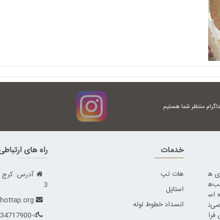
تاگرام منتظر شما هستیم
خدمات
راه های ارتباط
ای ه
هات تپ
ب‌ه
3
استاپل
 اس
info@hottap.org
انسداد خطوط لوله
اقصی‌ن
 فرا
34717900-4