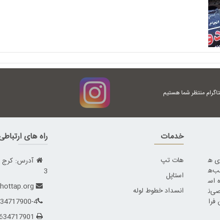
تاگرام منتظر شما هستیم
خدمات
راه های ارتباط
ای ه
هات تپ
ب‌ه
3
استاپل
 اس
info@hottap.org
انسداد خطوط لوله
اقصی‌ن
 فرا
34717900-4
02634717901