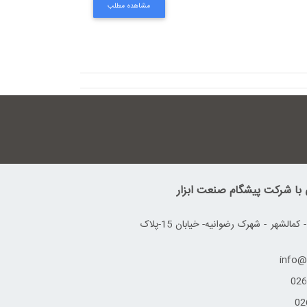
مشاهده مطلب
ی با شرکت پیشگام صنعت ابزار
آدرس: کرج - کمالشهر - شهرک رضوانیه- خیابان 15-پلاک
026