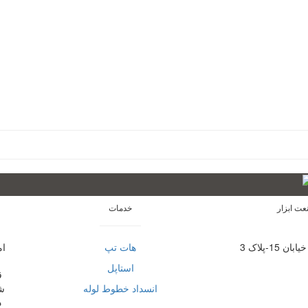
عت ابزار
خدمات
-پلاک 3
هات تپ
ام
استاپل
ق
انسداد خطوط لوله
د