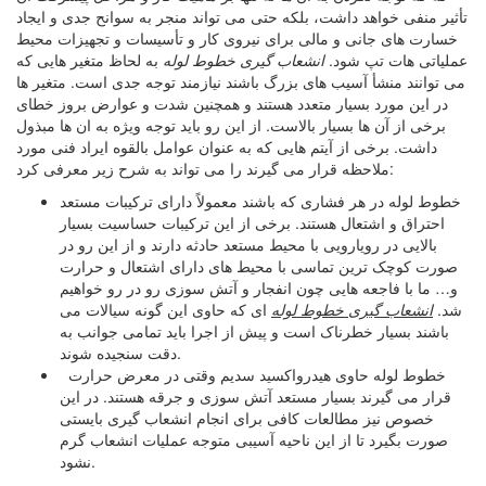
تأثیر منفی خواهد داشت، بلکه حتی می تواند منجر به سوانح جدی و ایجاد
خسارت های جانی و مالی برای نیروی کار و تأسیسات و تجهیزات محیط
عملیاتی هات تپ شود.
انشعاب گیری خطوط لوله
به لحاظ متغیر هایی که
می توانند منشأ آسیب های بزرگ باشند نیازمند توجه جدی است. متغیر ها
در این مورد بسیار متعدد هستند و همچنین شدت و عوارض بروز خطای
برخی از آن ها بسیار بالاست. از این رو باید توجه ویژه به ان ها مبذول
داشت. برخی از آیتم هایی که به عنوان عوامل بالقوه ایراد فنی مورد
ملاحظه قرار می گیرند را می تواند به شرح زیر معرفی کرد:
خطوط لوله در هر فشاری که باشند معمولاً دارای ترکیبات مستعد
احتراق و اشتعال هستند. برخی از این ترکیبات حساسیت بسیار
بالایی در رویارویی با محیط مستعد حادثه دارند و از این رو در
صورت کوچک ترین تماسی با محیط های دارای اشتعال و حرارت
و… ما با فاجعه هایی چون انفجار و آتش سوزی رو در رو خواهیم
شد.
انشعاب گیری
خطوط لوله
ای که حاوی این گونه سیالات می
باشند بسیار خطرناک است و پیش از اجرا باید تمامی جوانب به
دقت سنجیده شوند.
خطوط لوله حاوی هیدرواکسید سدیم وقتی در معرض حرارت
قرار می گیرند بسیار مستعد آتش سوزی و جرقه هستند. در این
خصوص نیز مطالعات کافی برای انجام انشعاب گیری بایستی
صورت بگیرد تا از این ناحیه آسیبی متوجه عملیات انشعاب گرم
نشود.