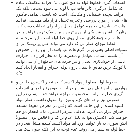
انشعاب گیری خطوط لوله
به هیچ عنوان یک فرایند مکانیکی ساده
که شامل درگیری کاتر هات تپ با لوله می شود نیست، بلکه یک
فرایند پیچیده شیمیایی و مکانیکی است که بایستی تمامی فاکتور
های شان را مورد بررسی و تجزیه تحلیل قرار داد. مهندسی فرایند
هات تپ بایستی به همه عوامل دخیل در اجرای عملیات دقت کند.
چنان که اشاره شد یکی از مهم ترین و پر ریسک ترین فرایند ها در
هات تپ، جوشکاری اتصال روی خط لوله است. این مرحله به
لحاظ میزان خطراتی که دارد می تواند حتی پر ریسک تر از
عملیات اصلی یعنی برش گرم هات تپ باشد. از این رو در خصوص
آن بایستی تمامی عوامل و متغیر ها را مد نظر قرار داد. حرارت
ناشی از جوشکاری اتصال و نیز جرقه های ساطع از آن می توانند
با کوچک ترین تماس با سیال درون لوله احتراق و انفجار ایجاد کنند.
</p
خطوط لوله مملو از مواد اکسید کننده نظیر اکسیژن خالص و
مواردی از این قبیل می باشند و در این خصوص نیز اجرای انشعاب
گیری خطوط لوله با محدودیت مواجه خواهد شد. بایستی در این
خصوص نیز توجه های لازم و ویژه را مبذول داشت. خطر مواد
اکسید کننده از این جانب است که وقتی در معرض محیط مستعد
احتراق قرار می گیرند به دلیل تمرکز اکسیژن ما با انفجار مواجه
خواهیم شد. اکسیژن هوا به دلیل عدم تراکم و ناخالص بودن معمولاً
آتش سوزی به بار خواهد آورد اما مواد اکسید کننده منشأ انفجار در
خط لوله به شمار می روند. عدم توجه به این نکته بدون شک می