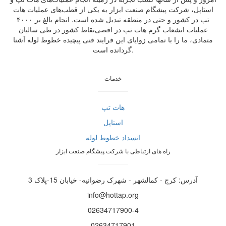
استاپل، شرکت پیشگام صنعت ابزار به یکی از قطب‌های عملیات هات
تپ در کشور و حتی در منطقه تبدیل شده است. انجام بالغ بر ۴۰۰۰
عملیات انشعاب گرم هات تپ در اقصی‌نقاط کشور در طی سالیان
متمادی، ما را با تمامی زوایای این فرایند فنی پیچیده خطوط لوله آشنا
گردانده است.
خدمات
هات تپ
استاپل
انسداد خطوط لوله
راه های ارتباطی با شرکت پیشگام صنعت ابزار
آدرس: کرج - کمالشهر - شهرک رضوانیه- خیابان 15-پلاک 3
info@hottap.org
02634717900-4
02634717901