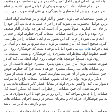
لوله اصلی، اصلی ترین عامل تعیین کننده در میزان حساسیت و موفقیت
در انجام عملیات هات تپ بوده و یکی از عوامل تعیین کننده در تمام
طراحی ‌ها و پیش ‌آماده سازی ‌ها ویژگی‌ های فنی لوله صورت می‌ باشد.
در تعیین مشخصات فنی لوله، جنس و آلیاژ لوله و نیز ضخامت لوله اصلی
‌ترین عوامل محسوب می ‌شوند که در اجرای عملیات هات تپ آثار خود را
بر جای می ‌گذارند. اصولاً تصور بر آن است که هر چه لوله از آلیاژ ضعیف‌
تری بوده و یا نرم ‌تر باشد عملیات انشعاب گیری خطوط لوله راحت ‌تر
انجام می ‌شود در حالی ‌که این تصور تمام ابعاد عملیات را در نظر نمی
‌گیرد. صحیح است که آلیاژ ضعیف ‌تر لوله باعث سریع تر شدن و آسان تر
شدن فرایند
هات تپ
می‌ شود اما باید توجه داشت که جوشکاری روی این
قسم خطوط لوله مخاطرات بیشتری دارد. جوشکاری و نصب اسپلیت تی
روی لوله، طبیعتاً حوضچه‌ های جوشی روی لوله ایجاد می‌ کند که در
صورت ضعیف بودن آلیاژ، میزان نفوذ ‌پذیری بیشتری خواهد داشت. از این
رو عملیات هات تپ ریسک بیشتری خواهد داشت چرا که خطوط جوش
حین عملیات و پس از آن ضریب مقاومت کمتری خواهند داشت. از سوی
دیگر نرم بودن لوله بر خلاف تصور، عملیات انشعاب داغ را به مراتب
دشوار می ‌کند. واکنش ‌پذیری لوله در مقابل فشار کاتر دستگاه هات تپ و
دفرمه شدن آن حین عملیات، از خطراتی است که ممکن است کل
عملیات را با چالش مواجه کند. از این رو در مواجهه با این دشواری ‌ها نیاز
به تیم جوشکاران حرفه ‌ای و مجریان متبحر در زمینه اجرای عملیات هات
تپ و بازدهی به کاتر می ‌باشد.
ضخامت لوله عامل تعیین کننده دیگر در اجرای عملیات هات تپ است. در