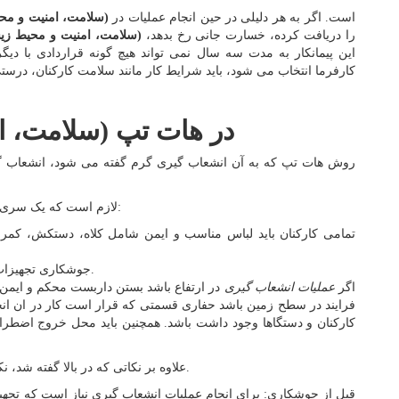
است. اگر به هر دلیلی در حین انجام عملیات در
HSE (سلامت، امنیت و محیط زیست)
را دریافت کرده، خسارت جانی رخ بدهد،
HSE (سلامت، امنیت و محیط زیست)
این پیمانکار به مدت سه سال نمی تواند هیچ گونه قراردادی با دیگر
کارفرما انتخاب می شود، باید شرایط کار مانند سلامت کارکنان، درستی
HSE (سلامت، امنیت و محیط زیست) در هات تپ
روش هات تپ که به آن انشعاب گیری گرم گفته می شود، انشعاب گی
قبل از شروع فرایند Hot tap لازم است که یک سری از نکاتی را رعایت کنیم مانند:
تمامی کارکنان باید لباس مناسب و ایمن شامل کلاه، دستکش، کمربند
جوشکاری تجهیزات روی لوله مانند اسپلیت تی باید با دقت انجام شود.
اگر
عملیات انشعاب گیری
در ارتفاع باشد بستن داربست محکم و ایمن ی
فرایند در سطح زمین باشد حفاری قسمتی که قرار است کار در ان انجا
کارکنان و دستگاها وجود داشت باشد. همچنین باید محل خروج اضطراری
علاوه بر نکاتی که در بالا گفته شد، نکات دیگری وجود دارد که منحصر به عملیات هات تپ است.
قبل از جوشکاری: برای انجام عملیات انشعاب گیری نیاز است که تجهیز