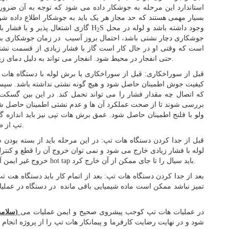
استاندارد این مرحله به جوشکار داده می شود که توجه به آن ضروری
بسیار مهمی هستند که حد مجاز هر یک باید به جوشکار اطلاع داده شود
S وجود داشته باشد و لوله در محل
Sگازی اشتعال پذیر و با فشار بالا است. اگر درون لوله گاز H
2
جوشکاری دچار نشتی باشد، احتمال بروز آسیب در زمان جوشکاری ب
است که وقتی او در حال کار است گاز با فشار زیادی از قسمت ن
حتی انفجار در محیط شود. انفجار می تواند به دلیل دمای زیاد و متمرکزی که در جوشکاری تولید می شود، اتفاق بیفتد.
قبل از سوراخکاری: قبل از سوراخکاری یا برش لوله با دستگاه هات
کیفیت جوش اطمینان حاصل شود و هیچ گونه نشتی نداشته باشد. سپس 
که اتصال چه مقدار فشار را می تواند تحمل کند. در این بین گسکت ه
بررسی شوند تا از صحت عملکرد آن ها و عدم نشتی اطمینان حاصل شود. 
ولو با فلنج اطمینان حاصل شود. عمق برش هات تپی نیز باید اندازه
تپ از طرف دیگر لوله خارج شود و به طور کل لوله را از بین ببرد.
قبل از جدا کردن دستگاه هات تپ: در این مرحله باید از بسته بودن
لوله با فشار زیادی خارج می شود و نمی توان خروج آن را قطع و کنتر
خروج غیر ایمن آن می تواند منجر به انفجار شود. قبل از جدا کردن دستگاه hot tap باید سیال را تا جای ممکن از آن خارج کرد.
بعد از جدا کردن دستگاه هات تپ: بعد از اتمام کار باید دستگاه هت تپ 
تمیز نباشد ممکن است ماده شیمیایی باقی مانده در دستگاه در عملیا
در عملیات هات تپ کوجب پیشروی صحیح و ایمن عملیات می
HSE (سلامت، امنیت و محیط زیست)
شود و در نهایت رضایت کارفرما و پیمانکار هات تپ را از پروژه انجام