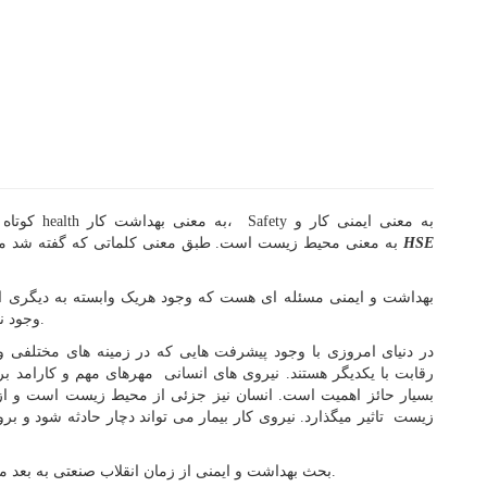
Safety به معنی ایمنی کار و
کوتاه شده ی کلمات health به معنی بهداشت کار،
HSE
Environment به معنی محیط زیست است. طبق معنی کلماتی که گفته شد می توان بهداشت ، ایمنی و محیط زست را
بهداشت و ایمنی مسئله ای هست که وجود هریک وابسته به دیگری اس
وجود نداشته باشد، فقدان ایمنی نیز به وضوح مشاهده خواهد شد.
در دنیای امروزی با وجود پیشرفت هایی که در زمینه های مختلفی 
رقابت با یکدیگر هستند. نیروی های انسانی مهرهای مهم و کارامد بر
بسیار حائز اهمیت است. انسان نیز جزئی از محیط زیست است و از
زیست تاثیر میگذارد. نیروی کار بیمار می تواند دچار حادثه شود و 
بحث بهداشت و ایمنی از زمان انقلاب صنعتی به بعد مطرح شد دلیل آن هم افزایش امار مرگ و میر کارکنان بود.