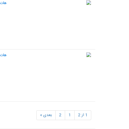
1 از 2
1
2
بعدی »